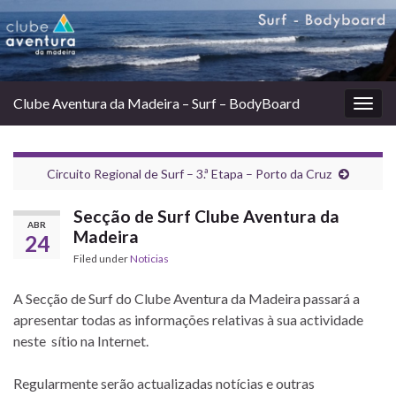
Clube Aventura da Madeira – Surf – BodyBoard
Togg
navig
Circuito Regional de Surf – 3.ª Etapa – Porto da Cruz
Secção de Surf Clube Aventura da
ABR
Madeira
24
Filed under
Noticias
A Secção de Surf do Clube Aventura da Madeira passará a
apresentar todas as informações relativas à sua actividade
neste sítio na Internet.
Regularmente serão actualizadas notícias e outras