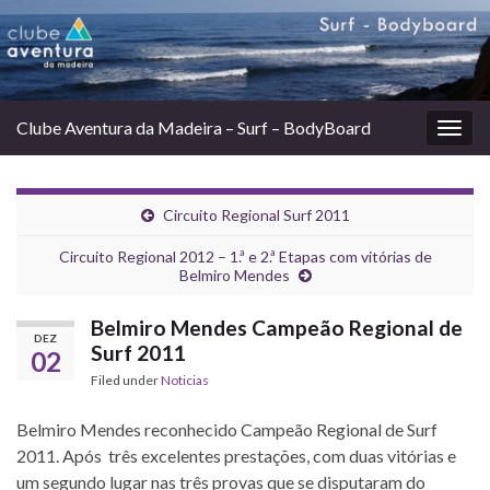
Clube Aventura da Madeira – Surf – BodyBoard
Togg
navig
Circuito Regional Surf 2011
Circuito Regional 2012 – 1.ª e 2.ª Etapas com vitórias de
Belmiro Mendes
Belmiro Mendes Campeão Regional de
DEZ
Surf 2011
02
Filed under
Noticias
Belmiro Mendes reconhecido Campeão Regional de Surf
2011. Após três excelentes prestações, com duas vitórias e
um segundo lugar nas três provas que se disputaram do