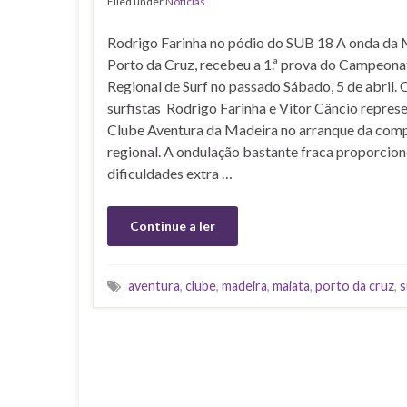
Filed under
Noticias
Rodrigo Farinha no pódio do SUB 18 A onda da 
Porto da Cruz, recebeu a 1.ª prova do Campeona
Regional de Surf no passado Sábado, 5 de abril. 
surfistas Rodrigo Farinha e Vitor Câncio repres
Clube Aventura da Madeira no arranque da com
regional. A ondulação bastante fraca proporcio
dificuldades extra …
Continue a ler
aventura
,
clube
,
madeira
,
maiata
,
porto da cruz
,
s