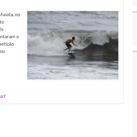
Maiata, no
to
Os
entaram o
petição
nou
urf